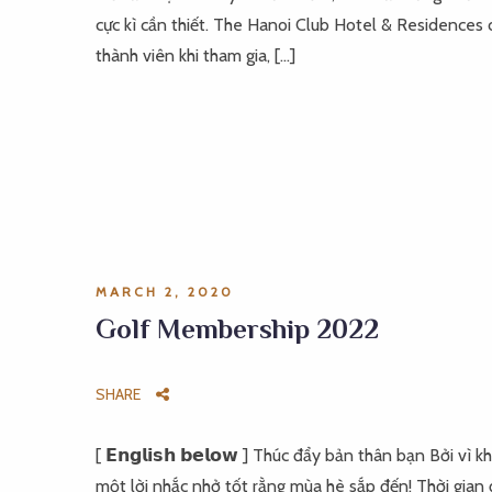
cực kì cần thiết. The Hanoi Club Hotel & Residences c
thành viên khi tham gia, […]
MARCH 2, 2020
Golf Membership 2022
SHARE
[ 𝗘𝗻𝗴𝗹𝗶𝘀𝗵 𝗯𝗲𝗹𝗼𝘄 ] Thúc đẩy bản thân bạn Bởi 
một lời nhắc nhở tốt rằng mùa hè sắp đến! Thời gian 