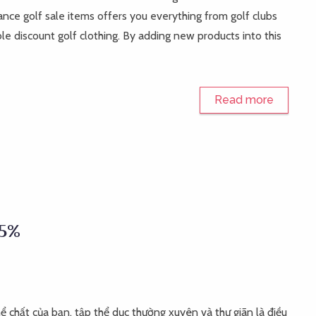
rance golf sale items offers you everything from golf clubs
ble discount golf clothing. By adding new products into this
Read more
45%
hể chất của bạn, tập thể dục thường xuyên và thư giãn là điều