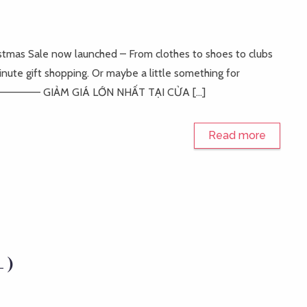
mas Sale now launched – From clothes to shoes to clubs
nute gift shopping. Or maybe a little something for
 out! —————– GIẢM GIÁ LỚN NHẤT TẠI CỬA […]
Read more
 )