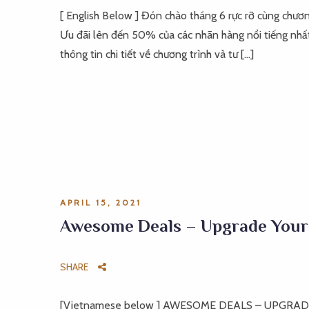
[ English Below ] Đón chào tháng 6 rực rỡ cùng chư
Ưu đãi lên đến 50% của các nhãn hàng nổi tiếng nhất
thông tin chi tiết về chương trình và tư […]
APRIL 15, 2021
Awesome Deals – Upgrade You
SHARE
[Vietnamese below ] AWESOME DEALS – UPGRADE Y