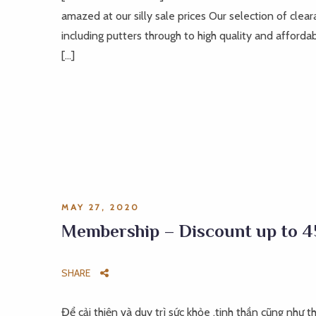
amazed at our silly sale prices Our selection of clea
including putters through to high quality and afforda
[…]
MAY 27, 2020
Membership – Discount up to 
SHARE
Để cải thiện và duy trì sức khỏe ,tinh thần cũng như t