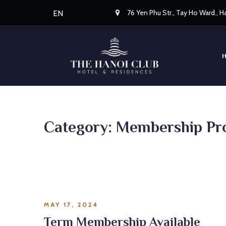
76 Yen Phu Str., Tay Ho Ward., 
EN
Category:
Membership Pr
MAY 17, 2024
Term Membership Available